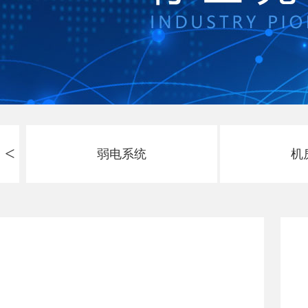
<
弱电系统
机