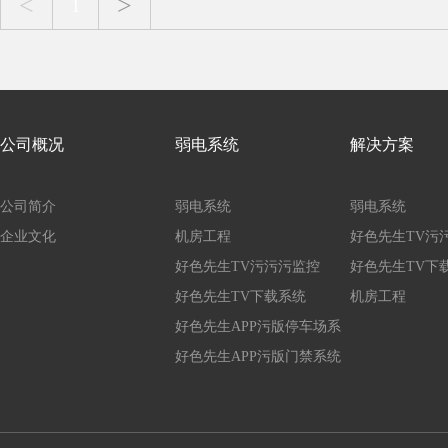
<
>
1
公司概况
弱电系统
解决方案
公司简介
弱电系统
弱电系统
企业文化
机房工程
好色先生TV污
好色先生TV污污污监控
好色先生TV下
好色先生TV下载系统
机房工程
好色先生APP污版停车场系
统
好色先生APP污版门禁系统